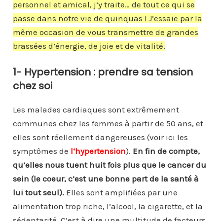
personnel et amical, j’y traite… de tout ce qui se
passe dans notre vie de quinquas ! J’essaie par la
même occasion de vous transmettre de grandes
brassées d’énergie, de joie et de vitalité.
1- Hypertension : prendre sa tension
chez soi
Les malades cardiaques sont extrêmement
communes chez les femmes à partir de 50 ans, et
elles sont réellement dangereuses (voir ici les
symptômes de
l
‘hypertension
).
En fin de compte,
qu’elles nous tuent huit fois plus que le cancer du
sein (le coeur, c’est une bonne part de la santé à
lui tout seul).
Elles sont amplifiées par une
alimentation trop riche, l’alcool, la cigarette, et la
sédentarité. C’est à dire une multitude de facteurs