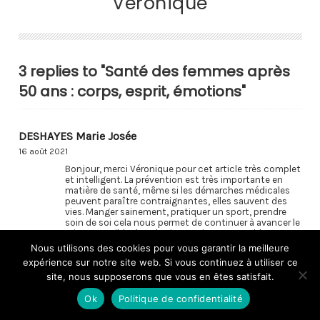
Véronique
3 replies to "Santé des femmes après
50 ans : corps, esprit, émotions"
DESHAYES Marie Josée
16 août 2021
Bonjour, merci Véronique pour cet article très complet
et intelligent. La prévention est très importante en
matière de santé, même si les démarches médicales
peuvent paraître contraignantes, elles sauvent des
vies. Manger sainement, pratiquer un sport, prendre
soin de soi cela nous permet de continuer à avancer le
mieux possible dans la vie. Merci pour votre blog
porteur d’espoir et riche d’enseignements et de
Nous utilisons des cookies pour vous garantir la meilleure
partage
expérience sur notre site web. Si vous continuez à utiliser ce
Répondre
site, nous supposerons que vous en êtes satisfait.
Ok
Politique de confidentialité
Véronique
16 août 2021