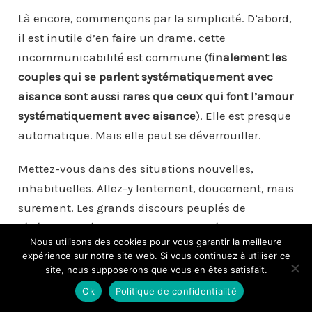
Là encore, commençons par la simplicité. D’abord,
il est inutile d’en faire un drame, cette
incommunicabilité est commune (
finalement les
couples qui se parlent systématiquement avec
aisance sont aussi rares que ceux qui font l’amour
systématiquement avec aisance
). Elle est presque
automatique. Mais elle peut se déverrouiller.
Mettez-vous dans des situations nouvelles,
inhabituelles. Allez-y lentement, doucement, mais
surement. Les grands discours peuplés de
révélations dévastatrices vont vous éloigner du
Nous utilisons des cookies pour vous garantir la meilleure
but à coup sûr. Préparez-vous, peut-être à l’écrit,
expérience sur notre site web. Si vous continuez à utiliser ce
et prenez l’initiative au bon moment, avec
site, nous supposerons que vous en êtes satisfait.
délicatesse.
Parler du manque de désir n’est pas
Ok
Politique de confidentialité
un constat d’échec, c’est ne rien dire qui l’est
!