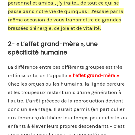
personnel et amical, j’y traite… de tout ce qui se
passe dans notre vie de quinquas ! J’essaie par la
même occasion de vous transmettre de grandes
brassées d’énergie, de joie et de vitalité.
2- « L’effet grand-mère », une
spécificité humaine
La différence entre ces différents groupes est très
intéressante, on l’appelle
« l’effet grand-mère »
.
Chez les orques ou les humains, la lignée perdure
et les troupeaux restent unis d’une génération à
l’autre. L’arrêt précoce de la reproduction devient
donc un avantage. Il aurait permis (en particulier
aux femmes) de libérer leur temps pour aider leurs
enfants à élever leurs propres descendants – c’est
ainsi que la population a « augmenté son