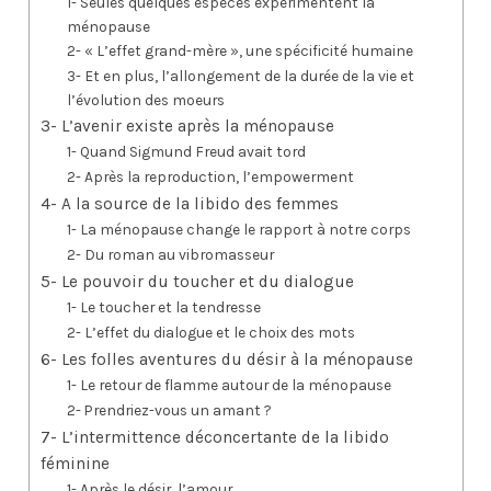
1- Seules quelques espèces expérimentent la
ménopause
2- « L’effet grand-mère », une spécificité humaine
3- Et en plus, l’allongement de la durée de la vie et
l’évolution des moeurs
3- L’avenir existe après la ménopause
1- Quand Sigmund Freud avait tord
2- Après la reproduction, l’empowerment
4- A la source de la libido des femmes
1- La ménopause change le rapport à notre corps
2- Du roman au vibromasseur
5- Le pouvoir du toucher et du dialogue
1- Le toucher et la tendresse
2- L’effet du dialogue et le choix des mots
6- Les folles aventures du désir à la ménopause
1- Le retour de flamme autour de la ménopause
2- Prendriez-vous un amant ?
7- L’intermittence déconcertante de la libido
féminine
1- Après le désir, l’amour