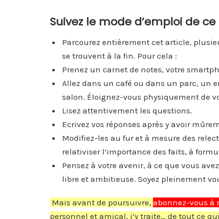
Suivez le mode d’emploi de ce
Parcourez entièrement cet article, plusieur
se trouvent à la fin. Pour cela :
Prenez un carnet de notes, votre smartph
Allez dans un café ou dans un parc, un en
salon. Éloignez-vous physiquement de vo
Lisez attentivement les questions.
Ecrivez vos réponses après y avoir mûrem
Modifiez-les au fur et à mesure des relectu
relativiser l’importance des faits, à form
Pensez à votre avenir, à ce que vous av
libre et ambitieuse. Soyez pleinement 
Mais avant de poursuivre,
abonnez-vous à 
personnel et amical, j’y traite… de tout ce q