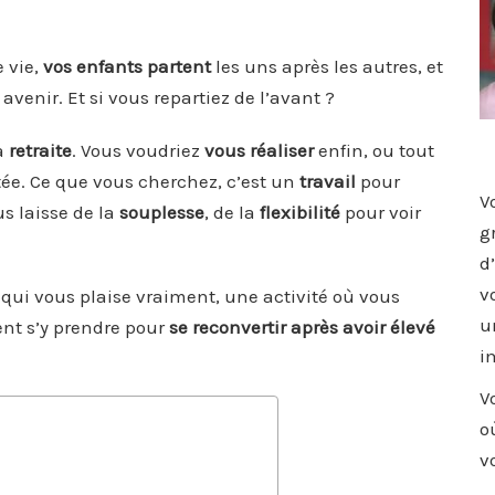
e vie,
vos enfants partent
les uns après les autres, et
avenir. Et si vous repartiez de l’avant ?
a
retraite
. Vous voudriez
vous réaliser
enfin, ou tout
tée. Ce que vous cherchez, c’est un
travail
pour
V
s laisse de la
souplesse
, de la
flexibilité
pour voir
g
d
v
 qui vous plaise vraiment, une activité où vous
u
t s’y prendre pour
se reconvertir après avoir élevé
i
V
o
v