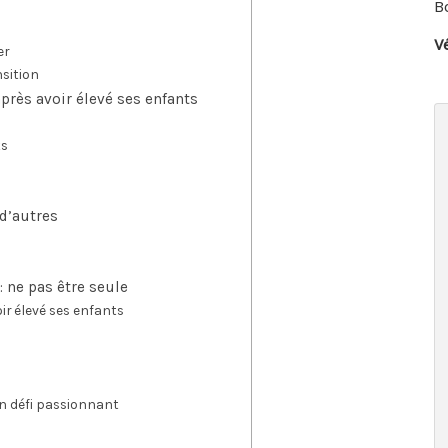
B
V
er
nsition
après avoir élevé ses enfants
ts
 d’autres
: ne pas être seule
ir élevé ses enfants
 un défi passionnant