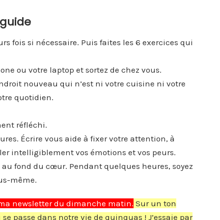
 guide
s fois si nécessaire. Puis faites les 6 exercices qui
one ou votre laptop et sortez de chez vous.
droit nouveau qui n’est ni votre cuisine ni votre
tre quotidien.
ent réfléchi.
res. Écrire vous aide à fixer votre attention, à
uler intelligiblement vos émotions et vos peurs.
ez au fond du cœur. Pendant quelques heures, soyez
vous-même.
ma newsletter du dimanche matin.
Sur un ton
ui se passe dans notre vie de quinquas ! J’essaie par