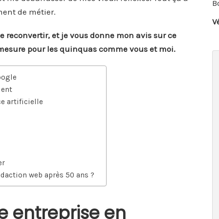
B
ment de métier.
V
me reconvertir, et je vous donne mon avis sur ce
r mesure pour les quinquas comme vous et moi.
oogle
ient
e artificielle
er
édaction web après 50 ans ?
ne entreprise en