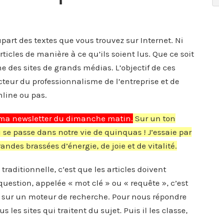
part des textes que vous trouvez sur Internet. Ni
articles de manière à ce qu’ils soient lus. Que ce soit
me des sites de grands médias. L’objectif de ces
ecteur du professionnalisme de l’entreprise et de
nline ou pas.
ma newsletter du dimanche matin.
Sur un ton
ui se passe dans notre vie de quinquas ! J’essaie par
des brassées d’énergie, de joie et de vitalité.
raditionnelle, c’est que les articles doivent
question, appelée « mot clé » ou « requête », c’est
a sur un moteur de recherche. Pour nous répondre
 les sites qui traitent du sujet. Puis il les classe,