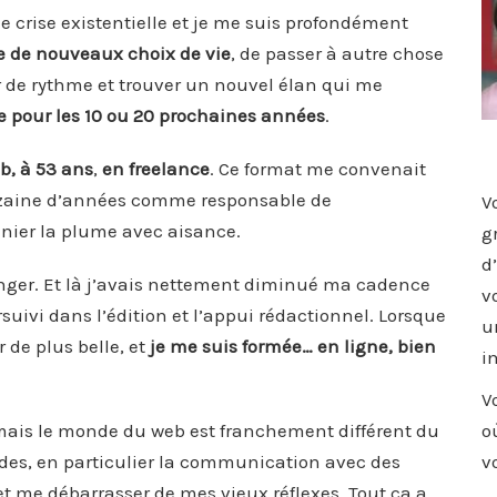
de crise existentielle et je me suis profondément
re de nouveaux choix de vie
, de passer à autre chose
r de rythme et trouver un nouvel élan qui me
re pour les 10 ou 20 prochaines années
.
b, à 53 ans
,
en freelance
. Ce format me convenait
inzaine d’années comme responsable de
V
ier la plume avec aisance.
g
d
tranger. Et là j’avais nettement diminué ma cadence
v
suivi dans l’édition et l’appui rédactionnel. Lorsque
u
r de plus belle, et
je me suis formée… en ligne, bien
i
V
 mais le monde du web est franchement différent du
o
odes, en particulier la communication avec des
v
t me débarrasser de mes vieux réflexes. Tout ça a