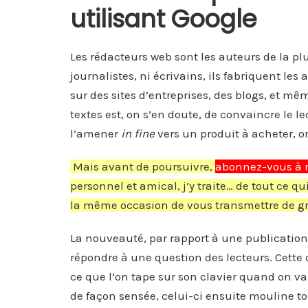
utilisant Google
Les rédacteurs web sont les auteurs de la plu
journalistes, ni écrivains, ils fabriquent les 
sur des sites d’entreprises, des blogs, et mê
textes est, on s’en doute, de convaincre le l
l’amener
in fine
vers un produit à acheter, o
Mais avant de poursuivre,
abonnez-vous à 
personnel et amical, j’y traite… de tout ce q
la même occasion de vous transmettre de gran
La nouveauté, par rapport à une publication t
répondre à une question des lecteurs. Cette 
ce que l’on tape sur son clavier quand on v
de façon sensée, celui-ci ensuite mouline tous